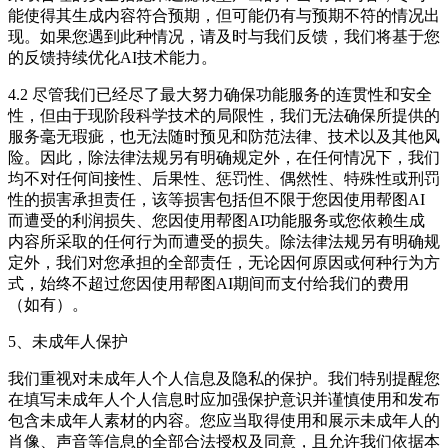
能使得其生成内容符合预期，但可能仍有与预期不符的情况出
现。如果您遇到此种情况，请及时与我们反馈，我们将基于您
的反馈持续优化AI技术能力。
4.2 尽管我们已经尽了最大努力确保功能服务的连贯性和安全
性，但由于现阶段科学技术的局限性，我们无法确保所提供的
服务毫无瑕疵，也无法随时预见和防范法律、技术以及其他风
险。因此，除法律法规另有明确规定外，在任何情况下，我们
均不对任何间接性、后果性、惩罚性、偶然性、特殊性或刑罚
性的损害承担责任，该等损害包括但不限于您因使用帮图AI
而遭受的利润损失、您因使用帮图AI功能服务或您依赖生成
内容所采取的任何行为而遭受的损失。除法律法规另有明确规
定外，我们对您承担的全部责任，无论因何原因或何种行为方
式，始终不超过您因使用帮图AI期间而支付给我们的费用
（如有）。
5、未成年人保护
我们重视对未成年人个人信息及隐私的保护。我们特别提醒您
在填写未成年人个人信息时应加强保护意识并谨慎使用和发布
包含未成年人素材的内容。您应当取得使用和展示未成年人的
肖像、声音等信息的全部合法授权及同意，且允许我们依据本