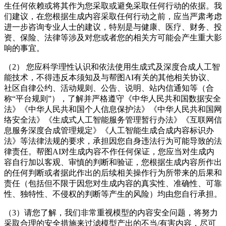
生任何依赖或将其作为您采取或避免采取任何行动的依据。我
们建议，在您根据生成内容采取任何行动之前，应当严肃考虑
进一步咨询专业人士的建议，特别是与健康、医疗、财务、投
资、保险、法律等涉及对您或者您的相关方可能会产生重大影
响的事宜。
（2） 您应科学理性认识和依法使用生成式及深度合成人工智
能技术，不得违反本须知及与帮图AI有关的其他相关协议、
社区自律公约、活动规则、公告、说明、站内信通知等（合
称“平台规则”），了解并严格遵守《中华人民共和国数据安全
法》《中华人民共和国个人信息保护法》《中华人民共和国网
络安全法》《生成式人工智能服务管理暂行办法》《互联网信
息服务深度合成管理规定》《人工智能生成合成内容标识办
法》等法律法规的要求，承担因您自身违法行为可能导致的法
律责任。帮图AI对生成内容不作任何保证，您应当对生成内
容自行加以客观、审慎的判断和验证，您根据生成内容所作出
的任何判断或者据此作出的后续相关操作行为所带来的后果和
责任（包括但不限于因您对生成内容的真实性、准确性、可靠
性、独特性、不侵权的判断等产生的风险）均由您自行承担。
（3）请您了解，我们非常重视模型的内容安全问题，将努力
采取合理的安全措施来过滤模型产出的不当/有害内容，尽可